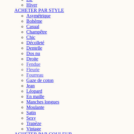
Hiver
ACHETER PAR STYLE
Asymétrique
Bohème
Casual
Champêtre
Chic
Décolleté
Dentelle
Dos nu
Droite
Fendue
Fleurie
Fourreau
Gaze de coton
Jean
Léopard
En maille
Manches longues
Moulante
Satin
Sexy
Trapèze
Vintage