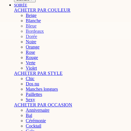
SOIRÉE
ACHETER PAR COULEUR
Beige
Blanche
Bleue
Bordeaux
Dorée
Noire
Orange
Rose
Rouge
Verte
Violet
ACHETER PAR STYLE
Chic
Dos nu
Manches longues
Paillettes
Sexy
ACHETER PAR OCCASION
Anniversaire
Bal
Cérémonie
Cocktail