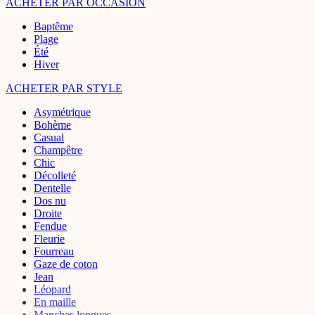
ACHETER PAR OCCASION
Baptême
Plage
Été
Hiver
ACHETER PAR STYLE
Asymétrique
Bohème
Casual
Champêtre
Chic
Décolleté
Dentelle
Dos nu
Droite
Fendue
Fleurie
Fourreau
Gaze de coton
Jean
Léopard
En maille
Manches longues