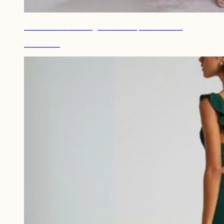
Robe invitée de mariage terracotta épaule dénudée
CHF 48.00