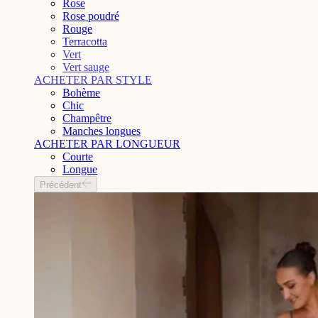
Rose
Rose poudré
Rouge
Terracotta
Vert
Vert sauge
ACHETER PAR STYLE
Bohème
Chic
Champêtre
Manches longues
ACHETER PAR LONGUEUR
Courte
Longue
Précédent