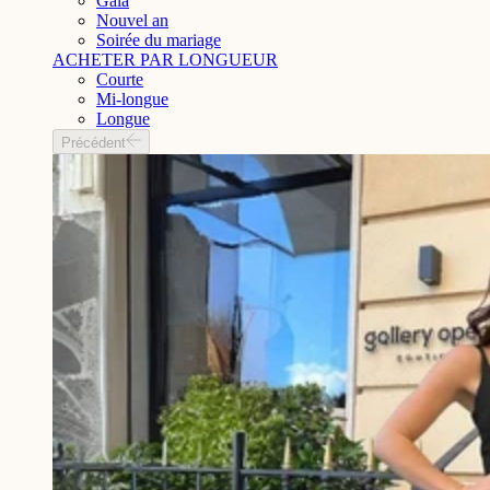
Gala
Nouvel an
Soirée du mariage
ACHETER PAR LONGUEUR
Courte
Mi-longue
Longue
Précédent