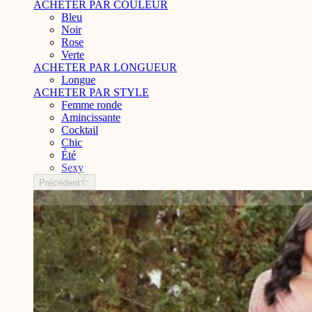
ACHETER PAR COULEUR
Bleu
Noir
Rose
Verte
ACHETER PAR LONGUEUR
Longue
ACHETER PAR STYLE
Femme ronde
Amincissante
Cocktail
Chic
Été
Sexy
Précédent