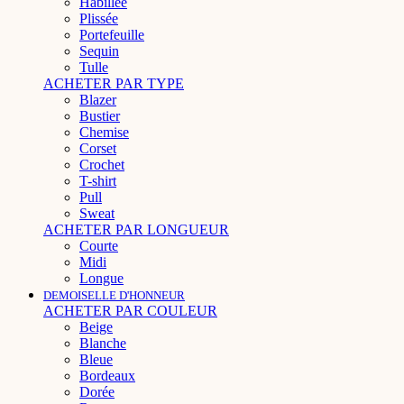
Habillée
Plissée
Portefeuille
Sequin
Tulle
ACHETER PAR TYPE
Blazer
Bustier
Chemise
Corset
Crochet
T-shirt
Pull
Sweat
ACHETER PAR LONGUEUR
Courte
Midi
Longue
DEMOISELLE D'HONNEUR
ACHETER PAR COULEUR
Beige
Blanche
Bleue
Bordeaux
Dorée