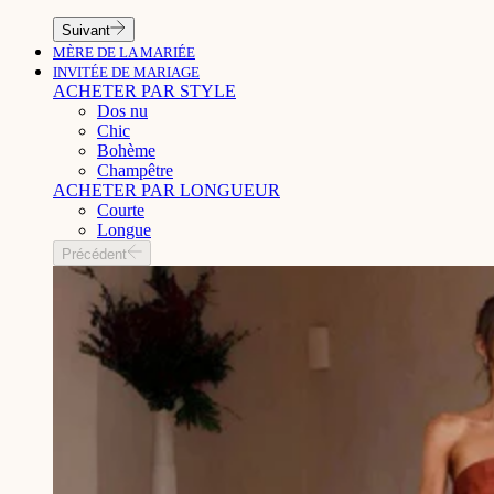
Suivant
MÈRE DE LA MARIÉE
INVITÉE DE MARIAGE
ACHETER PAR STYLE
Dos nu
Chic
Bohème
Champêtre
ACHETER PAR LONGUEUR
Courte
Longue
Précédent