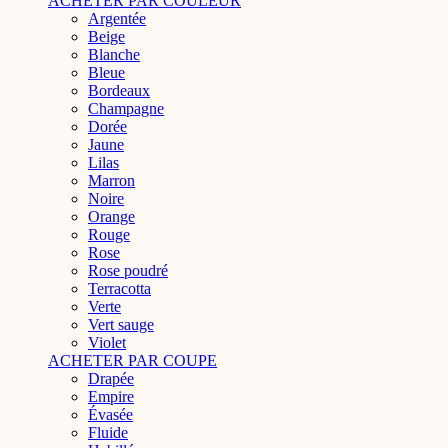
ACHETER PAR COULEUR
Argentée
Beige
Blanche
Bleue
Bordeaux
Champagne
Dorée
Jaune
Lilas
Marron
Noire
Orange
Rouge
Rose
Rose poudré
Terracotta
Verte
Vert sauge
Violet
ACHETER PAR COUPE
Drapée
Empire
Évasée
Fluide