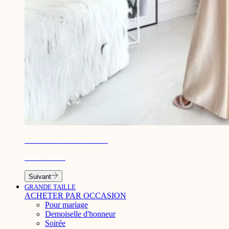
¡
Robe de soirée chic dorée
CHF 231.00
Suivant
GRANDE TAILLE
ACHETER PAR OCCASION
Pour mariage
Demoiselle d'honneur
Soirée