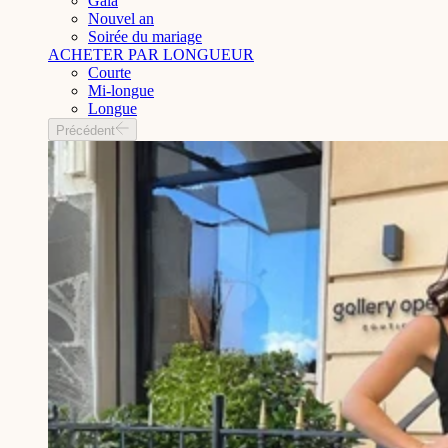
Gala
Nouvel an
Soirée du mariage
ACHETER PAR LONGUEUR
Courte
Mi-longue
Longue
Précédent