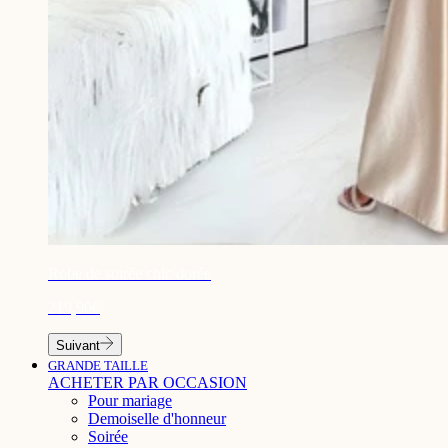
¡
Robe de soirée chic dorée
219,90€
Suivant
GRANDE TAILLE
ACHETER PAR OCCASION
Pour mariage
Demoiselle d'honneur
Soirée