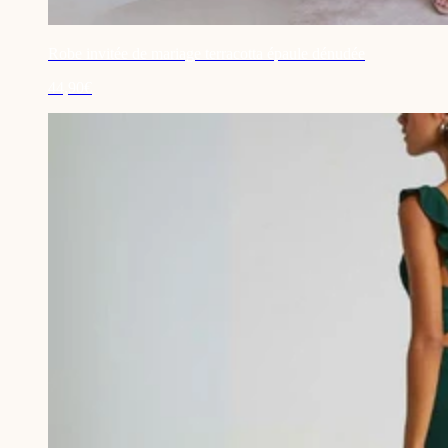
Robe invitée de mariage terracotta épaule dénudée
44,90€