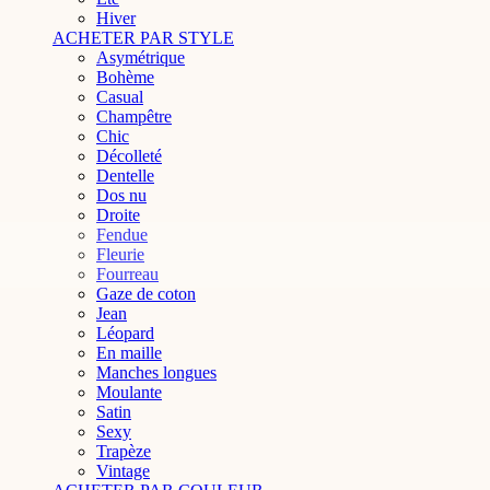
Hiver
ACHETER PAR STYLE
Asymétrique
Bohème
Casual
Champêtre
Chic
Décolleté
Dentelle
Dos nu
Droite
Fendue
Fleurie
Fourreau
Gaze de coton
Jean
Léopard
En maille
Manches longues
Moulante
Satin
Sexy
Trapèze
Vintage