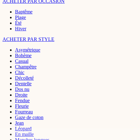
ACHETER PAR OCCASION
Baptême
Plage
Été
Hiver
ACHETER PAR STYLE
Asymétrique
Bohème
Casual
Champêtre
Chic
Décolleté
Dentelle
Dos nu
Droite
Fendue
Fleurie
Fourreau
Gaze de coton
Jean
Léopard
En maille
Manches longues