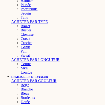
Habillée
Plissée
Portefeuille
Sequin
Tulle
ACHETER PAR TYPE
Blazer
Bustier
Chemise
Corset
Crochet
T-shirt
Pull
Sweat
ACHETER PAR LONGUEUR
Courte
Midi
Longue
DEMOISELLE D'HONNEUR
ACHETER PAR COULEUR
Beige
Blanche
Bleue
Bordeaux
Dorée