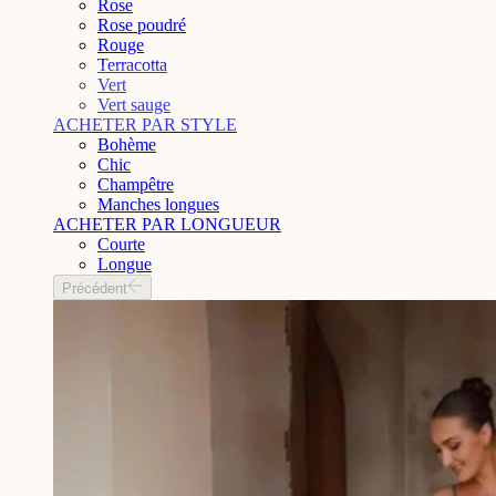
Rose
Rose poudré
Rouge
Terracotta
Vert
Vert sauge
ACHETER PAR STYLE
Bohème
Chic
Champêtre
Manches longues
ACHETER PAR LONGUEUR
Courte
Longue
Précédent