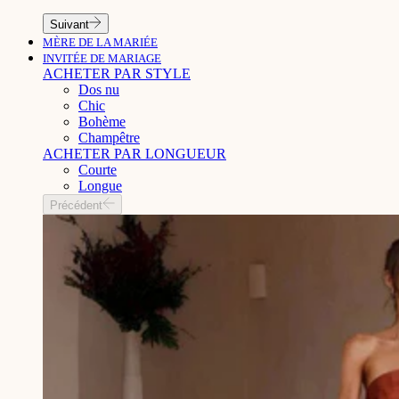
Suivant
MÈRE DE LA MARIÉE
INVITÉE DE MARIAGE
ACHETER PAR STYLE
Dos nu
Chic
Bohème
Champêtre
ACHETER PAR LONGUEUR
Courte
Longue
Précédent