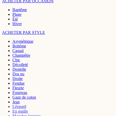
ACHETER PAR OCCASION
Baptême
Plage
Été
Hiver
ACHETER PAR STYLE
Asymétrique
Bohème
Casual
Champêtre
Chic
Décolleté
Dentelle
Dos nu
Droite
Fendue
Fleurie
Fourreau
Gaze de coton
Jean
Léopard
En maille
Manches longues