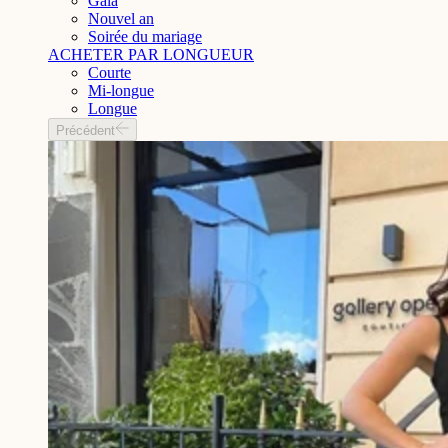
Gala
Nouvel an
Soirée du mariage
ACHETER PAR LONGUEUR
Courte
Mi-longue
Longue
Précédent