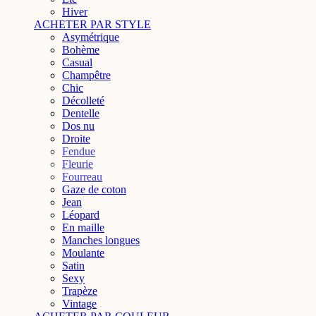
Hiver
ACHETER PAR STYLE
Asymétrique
Bohème
Casual
Champêtre
Chic
Décolleté
Dentelle
Dos nu
Droite
Fendue
Fleurie
Fourreau
Gaze de coton
Jean
Léopard
En maille
Manches longues
Moulante
Satin
Sexy
Trapèze
Vintage