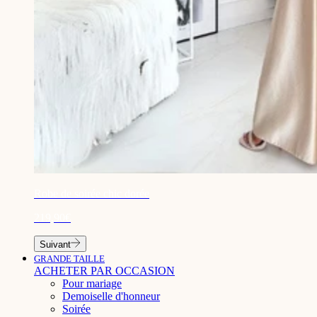
¡
Robe de soirée chic dorée
219,90€
Suivant
GRANDE TAILLE
ACHETER PAR OCCASION
Pour mariage
Demoiselle d'honneur
Soirée