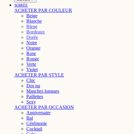
SOIRÉE
ACHETER PAR COULEUR
Beige
Blanche
Bleue
Bordeaux
Dorée
Noire
Orange
Rose
Rouge
Verte
Violet
ACHETER PAR STYLE
Chic
Dos nu
Manches longues
Paillettes
Sexy
ACHETER PAR OCCASION
Anniversaire
Bal
Cérémonie
Cocktail