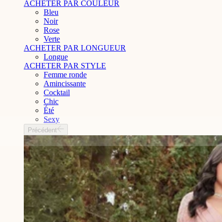
ACHETER PAR COULEUR
Bleu
Noir
Rose
Verte
ACHETER PAR LONGUEUR
Longue
ACHETER PAR STYLE
Femme ronde
Amincissante
Cocktail
Chic
Été
Sexy
Précédent