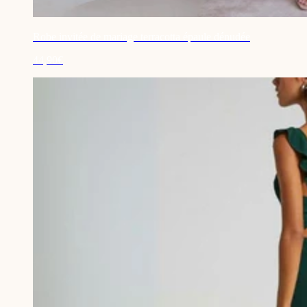
Robe invitée de mariage terracotta épaule dénudée
44,90€