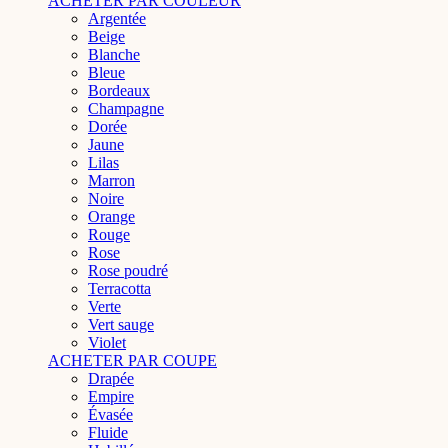
ACHETER PAR COULEUR
Argentée
Beige
Blanche
Bleue
Bordeaux
Champagne
Dorée
Jaune
Lilas
Marron
Noire
Orange
Rouge
Rose
Rose poudré
Terracotta
Verte
Vert sauge
Violet
ACHETER PAR COUPE
Drapée
Empire
Évasée
Fluide