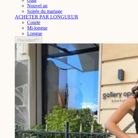
Gala
Nouvel an
Soirée du mariage
ACHETER PAR LONGUEUR
Courte
Mi-longue
Longue
Précédent