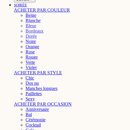
SOIRÉE
ACHETER PAR COULEUR
Beige
Blanche
Bleue
Bordeaux
Dorée
Noire
Orange
Rose
Rouge
Verte
Violet
ACHETER PAR STYLE
Chic
Dos nu
Manches longues
Paillettes
Sexy
ACHETER PAR OCCASION
Anniversaire
Bal
Cérémonie
Cocktail