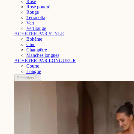
Rose
Rose poudré
Rouge
Terracotta
Vert
Vert sauge
ACHETER PAR STYLE
Bohème
Chic
Champêtre
Manches longues
ACHETER PAR LONGUEUR
Courte
Longue
Précédent