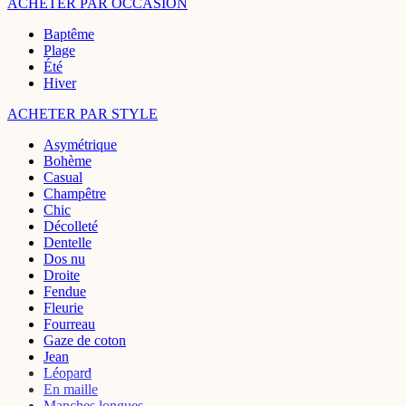
ACHETER PAR OCCASION
Baptême
Plage
Été
Hiver
ACHETER PAR STYLE
Asymétrique
Bohème
Casual
Champêtre
Chic
Décolleté
Dentelle
Dos nu
Droite
Fendue
Fleurie
Fourreau
Gaze de coton
Jean
Léopard
En maille
Manches longues