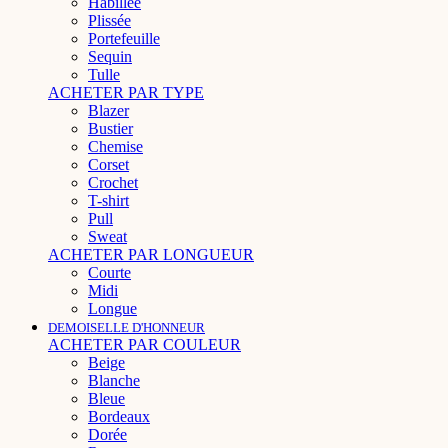
Habillée
Plissée
Portefeuille
Sequin
Tulle
ACHETER PAR TYPE
Blazer
Bustier
Chemise
Corset
Crochet
T-shirt
Pull
Sweat
ACHETER PAR LONGUEUR
Courte
Midi
Longue
DEMOISELLE D'HONNEUR
ACHETER PAR COULEUR
Beige
Blanche
Bleue
Bordeaux
Dorée