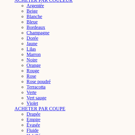
ACHETER PAR COULEUR
Argentée
Beige
Blanche
Bleue
Bordeaux
Champagne
Dorée
Jaune
Lilas
Marron
Noire
Orange
Rouge
Rose
Rose poudré
Terracotta
Verte
Vert sauge
Violet
ACHETER PAR COUPE
Drapée
Empire
Évasée
Fluide