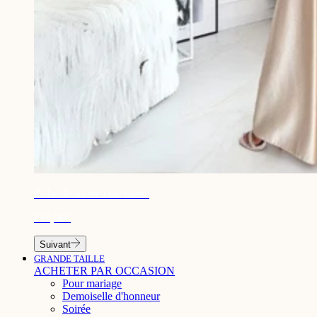
¡
Robe de soirée chic dorée
219,90€
Suivant
GRANDE TAILLE
ACHETER PAR OCCASION
Pour mariage
Demoiselle d'honneur
Soirée