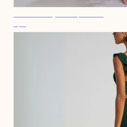
Robe invitée de mariage terracotta épaule dénudée
44,90€