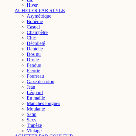
Hiver
ACHETER PAR STYLE
Asymétrique
Bohème
Casual
Champêtre
Chic
Décolleté
Dentelle
Dos nu
Droite
Fendue
Fleurie
Fourreau
Gaze de coton
Jean
Léopard
En maille
Manches longues
Moulante
Satin
Sexy
Trapèze
Vintage