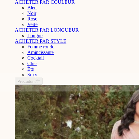
ACHETER PAR COULEUR
Bleu
Noir
Rose
Verte
ACHETER PAR LONGUEUR
Longue
ACHETER PAR STYLE
Femme ronde
Amincissante
Cocktail
Chic
Été
Sexy
Précédent