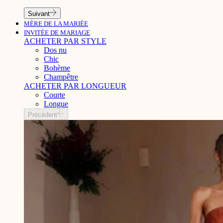
Suivant
MÈRE DE LA MARIÉE
INVITÉE DE MARIAGE
ACHETER PAR STYLE
Dos nu
Chic
Bohème
Champêtre
ACHETER PAR LONGUEUR
Courte
Longue
Précédent