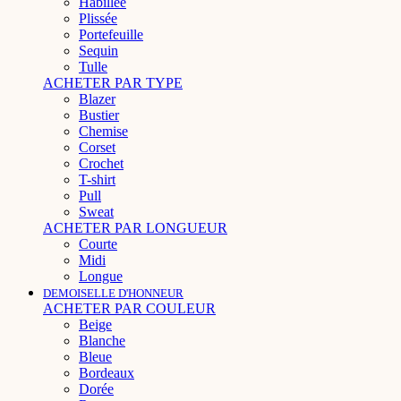
Habillée
Plissée
Portefeuille
Sequin
Tulle
ACHETER PAR TYPE
Blazer
Bustier
Chemise
Corset
Crochet
T-shirt
Pull
Sweat
ACHETER PAR LONGUEUR
Courte
Midi
Longue
DEMOISELLE D'HONNEUR
ACHETER PAR COULEUR
Beige
Blanche
Bleue
Bordeaux
Dorée