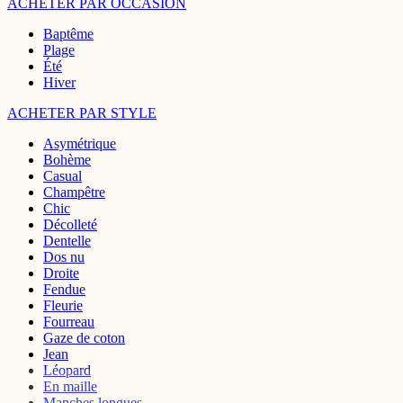
ACHETER PAR OCCASION
Baptême
Plage
Été
Hiver
ACHETER PAR STYLE
Asymétrique
Bohème
Casual
Champêtre
Chic
Décolleté
Dentelle
Dos nu
Droite
Fendue
Fleurie
Fourreau
Gaze de coton
Jean
Léopard
En maille
Manches longues