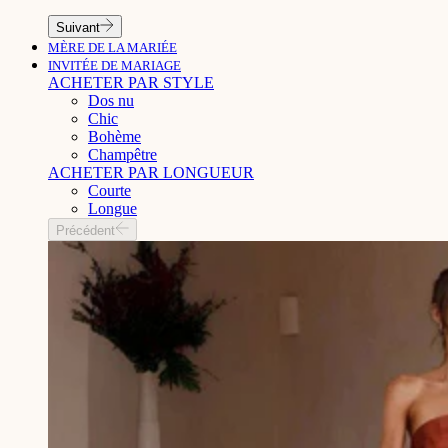
Suivant
MÈRE DE LA MARIÉE
INVITÉE DE MARIAGE
ACHETER PAR STYLE
Dos nu
Chic
Bohème
Champêtre
ACHETER PAR LONGUEUR
Courte
Longue
Précédent