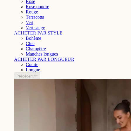
Rose
Rose poudré
Rouge
Terracotta
Vert
Vert sauge
ACHETER PAR STYLE
Bohème
Chic
Champêtre
Manches longues
ACHETER PAR LONGUEUR
Courte
Longue
Précédent