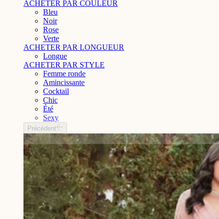
ACHETER PAR COULEUR
Bleu
Noir
Rose
Verte
ACHETER PAR LONGUEUR
Longue
ACHETER PAR STYLE
Femme ronde
Amincissante
Cocktail
Chic
Été
Sexy
Précédent