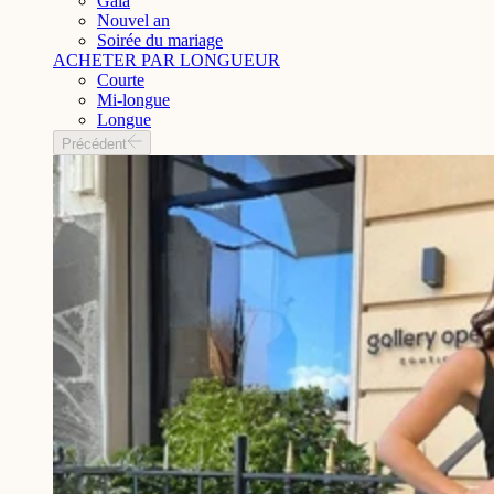
Gala
Nouvel an
Soirée du mariage
ACHETER PAR LONGUEUR
Courte
Mi-longue
Longue
Précédent