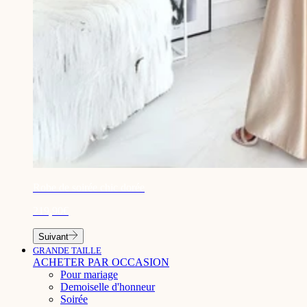
¡
Robe de soirée chic dorée
219,90€
Suivant
GRANDE TAILLE
ACHETER PAR OCCASION
Pour mariage
Demoiselle d'honneur
Soirée