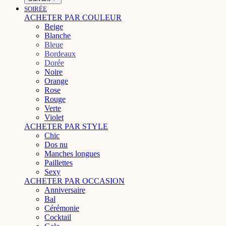
SOIRÉE
ACHETER PAR COULEUR
Beige
Blanche
Bleue
Bordeaux
Dorée
Noire
Orange
Rose
Rouge
Verte
Violet
ACHETER PAR STYLE
Chic
Dos nu
Manches longues
Paillettes
Sexy
ACHETER PAR OCCASION
Anniversaire
Bal
Cérémonie
Cocktail