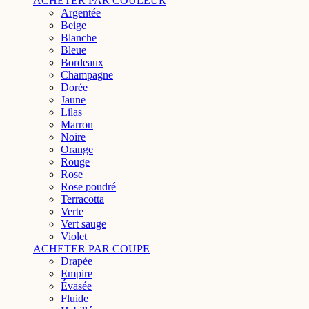
ACHETER PAR COULEUR
Argentée
Beige
Blanche
Bleue
Bordeaux
Champagne
Dorée
Jaune
Lilas
Marron
Noire
Orange
Rouge
Rose
Rose poudré
Terracotta
Verte
Vert sauge
Violet
ACHETER PAR COUPE
Drapée
Empire
Évasée
Fluide