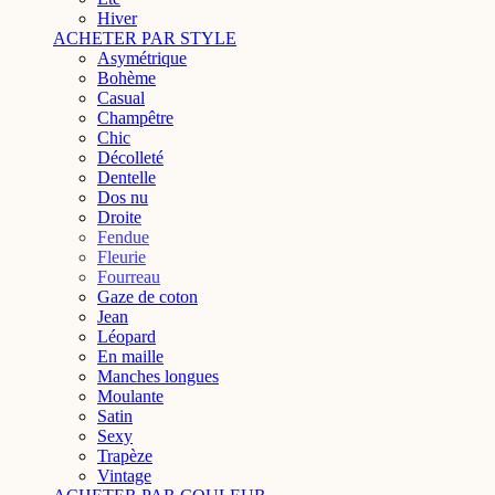
Hiver
ACHETER PAR STYLE
Asymétrique
Bohème
Casual
Champêtre
Chic
Décolleté
Dentelle
Dos nu
Droite
Fendue
Fleurie
Fourreau
Gaze de coton
Jean
Léopard
En maille
Manches longues
Moulante
Satin
Sexy
Trapèze
Vintage