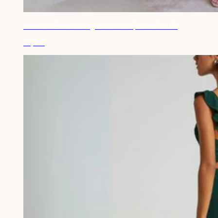
Robe invitée de mariage terracotta épaule dénudée
44,90€