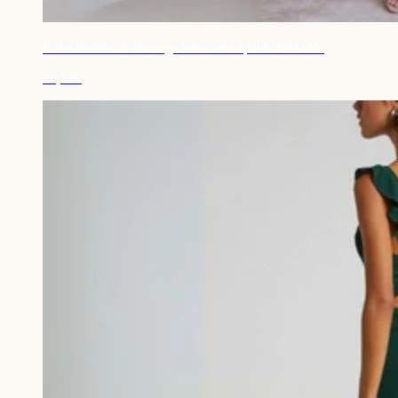
Robe invitée de mariage terracotta épaule dénudée
44,90€