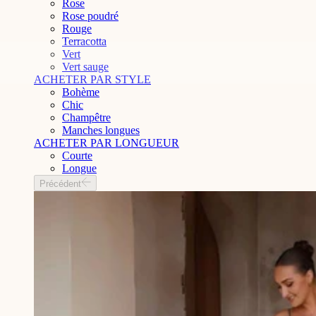
Rose
Rose poudré
Rouge
Terracotta
Vert
Vert sauge
ACHETER PAR STYLE
Bohème
Chic
Champêtre
Manches longues
ACHETER PAR LONGUEUR
Courte
Longue
Précédent