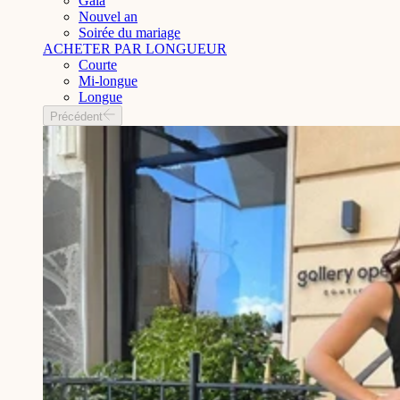
Gala
Nouvel an
Soirée du mariage
ACHETER PAR LONGUEUR
Courte
Mi-longue
Longue
Précédent