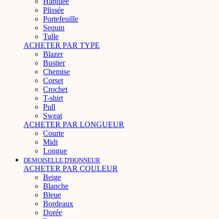
Habillée
Plissée
Portefeuille
Sequin
Tulle
ACHETER PAR TYPE
Blazer
Bustier
Chemise
Corset
Crochet
T-shirt
Pull
Sweat
ACHETER PAR LONGUEUR
Courte
Midi
Longue
DEMOISELLE D'HONNEUR
ACHETER PAR COULEUR
Beige
Blanche
Bleue
Bordeaux
Dorée