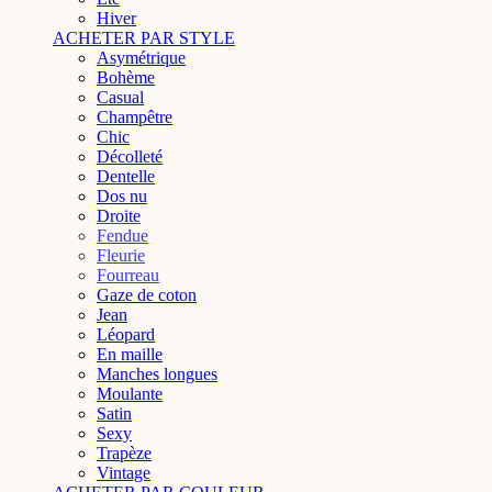
Hiver
ACHETER PAR STYLE
Asymétrique
Bohème
Casual
Champêtre
Chic
Décolleté
Dentelle
Dos nu
Droite
Fendue
Fleurie
Fourreau
Gaze de coton
Jean
Léopard
En maille
Manches longues
Moulante
Satin
Sexy
Trapèze
Vintage