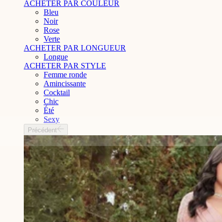
ACHETER PAR COULEUR
Bleu
Noir
Rose
Verte
ACHETER PAR LONGUEUR
Longue
ACHETER PAR STYLE
Femme ronde
Amincissante
Cocktail
Chic
Été
Sexy
Précédent