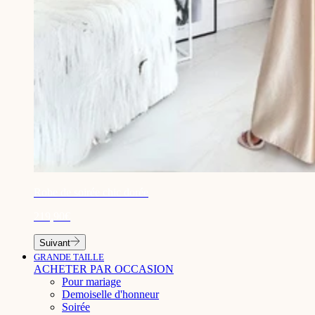
¡
Robe de soirée chic dorée
219,90€
Suivant
GRANDE TAILLE
ACHETER PAR OCCASION
Pour mariage
Demoiselle d'honneur
Soirée