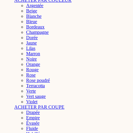
ACHETER PAR COULEUR
Argentée
Beige
Blanche
Bleue
Bordeaux
Champagne
Dorée
Jaune
Lilas
Marron
Noire
Orange
Rouge
Rose
Rose poudré
Terracotta
Verte
Vert sauge
Violet
ACHETER PAR COUPE
Drapée
Empire
Évasée
Fluide