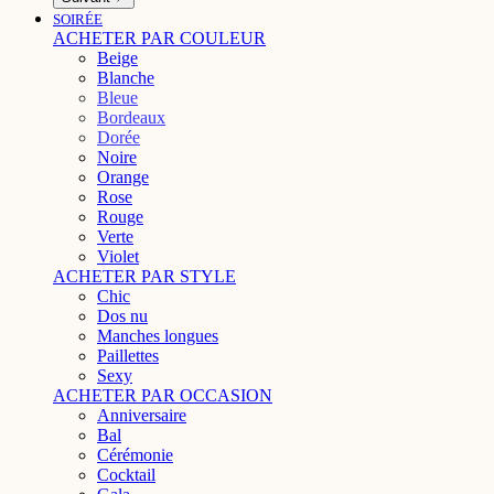
SOIRÉE
ACHETER PAR COULEUR
Beige
Blanche
Bleue
Bordeaux
Dorée
Noire
Orange
Rose
Rouge
Verte
Violet
ACHETER PAR STYLE
Chic
Dos nu
Manches longues
Paillettes
Sexy
ACHETER PAR OCCASION
Anniversaire
Bal
Cérémonie
Cocktail