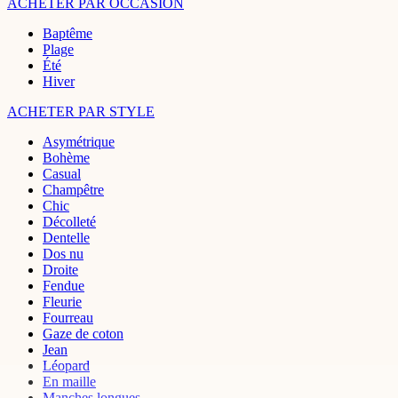
ACHETER PAR OCCASION
Baptême
Plage
Été
Hiver
ACHETER PAR STYLE
Asymétrique
Bohème
Casual
Champêtre
Chic
Décolleté
Dentelle
Dos nu
Droite
Fendue
Fleurie
Fourreau
Gaze de coton
Jean
Léopard
En maille
Manches longues