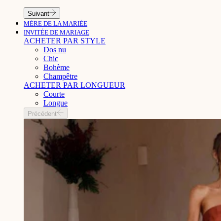
Suivant
MÈRE DE LA MARIÉE
INVITÉE DE MARIAGE
ACHETER PAR STYLE
Dos nu
Chic
Bohème
Champêtre
ACHETER PAR LONGUEUR
Courte
Longue
Précédent