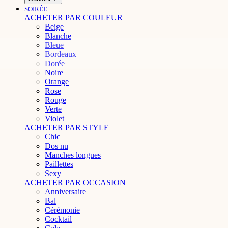
SOIRÉE
ACHETER PAR COULEUR
Beige
Blanche
Bleue
Bordeaux
Dorée
Noire
Orange
Rose
Rouge
Verte
Violet
ACHETER PAR STYLE
Chic
Dos nu
Manches longues
Paillettes
Sexy
ACHETER PAR OCCASION
Anniversaire
Bal
Cérémonie
Cocktail