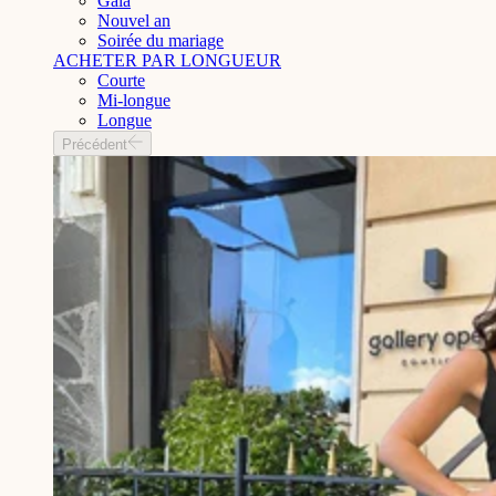
Gala
Nouvel an
Soirée du mariage
ACHETER PAR LONGUEUR
Courte
Mi-longue
Longue
Précédent