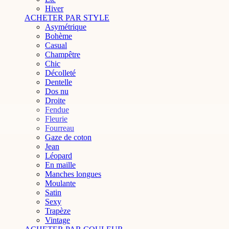
Hiver
ACHETER PAR STYLE
Asymétrique
Bohème
Casual
Champêtre
Chic
Décolleté
Dentelle
Dos nu
Droite
Fendue
Fleurie
Fourreau
Gaze de coton
Jean
Léopard
En maille
Manches longues
Moulante
Satin
Sexy
Trapèze
Vintage