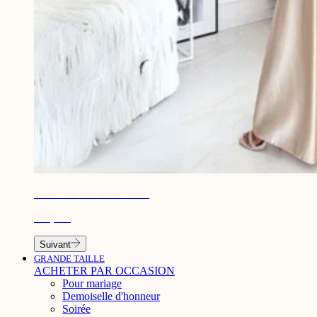
¡
Robe de soirée chic dorée
219,90€
Suivant
GRANDE TAILLE
ACHETER PAR OCCASION
Pour mariage
Demoiselle d'honneur
Soirée