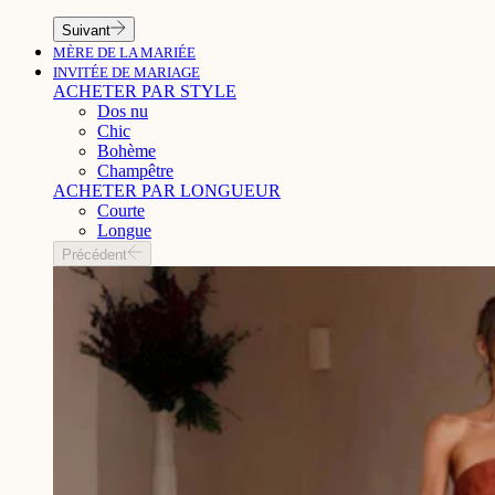
Suivant
MÈRE DE LA MARIÉE
INVITÉE DE MARIAGE
ACHETER PAR STYLE
Dos nu
Chic
Bohème
Champêtre
ACHETER PAR LONGUEUR
Courte
Longue
Précédent