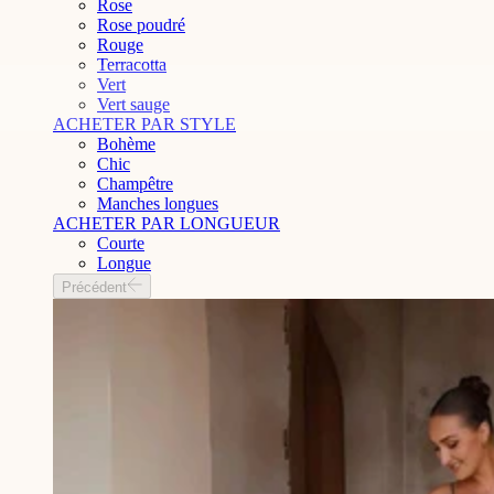
Rose
Rose poudré
Rouge
Terracotta
Vert
Vert sauge
ACHETER PAR STYLE
Bohème
Chic
Champêtre
Manches longues
ACHETER PAR LONGUEUR
Courte
Longue
Précédent