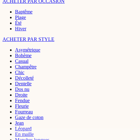
ACHETER PAR OCCASION
Baptême
Plage
Été
Hiver
ACHETER PAR STYLE
Asymétrique
Bohème
Casual
Champêtre
Chic
Décolleté
Dentelle
Dos nu
Droite
Fendue
Fleurie
Fourreau
Gaze de coton
Jean
Léopard
En maille
Manches longues