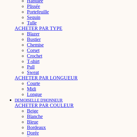
Habillée
Plissée
Portefeuille
Sequin
Tulle
ACHETER PAR TYPE
Blazer
Bustier
Chemise
Corset
Crochet
T-shirt
Pull
Sweat
ACHETER PAR LONGUEUR
Courte
Midi
Longue
DEMOISELLE D'HONNEUR
ACHETER PAR COULEUR
Beige
Blanche
Bleue
Bordeaux
Dorée