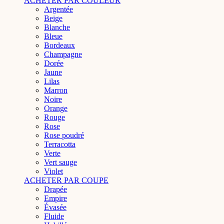
ACHETER PAR COULEUR
Argentée
Beige
Blanche
Bleue
Bordeaux
Champagne
Dorée
Jaune
Lilas
Marron
Noire
Orange
Rouge
Rose
Rose poudré
Terracotta
Verte
Vert sauge
Violet
ACHETER PAR COUPE
Drapée
Empire
Évasée
Fluide