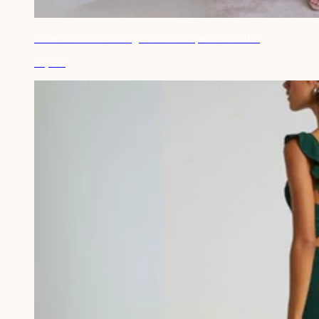
Robe invitée de mariage terracotta épaule dénudée
44,90€