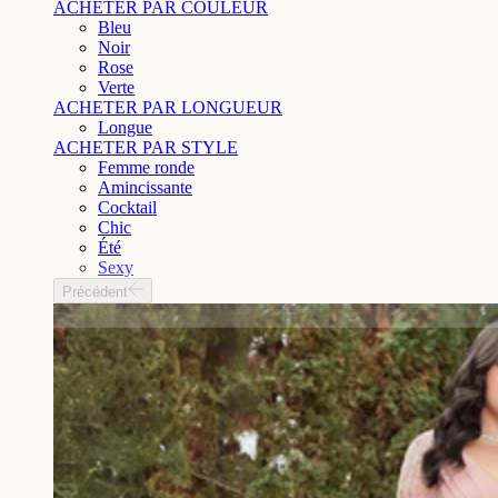
ACHETER PAR COULEUR
Bleu
Noir
Rose
Verte
ACHETER PAR LONGUEUR
Longue
ACHETER PAR STYLE
Femme ronde
Amincissante
Cocktail
Chic
Été
Sexy
Précédent