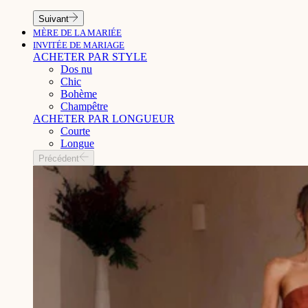
Suivant
MÈRE DE LA MARIÉE
INVITÉE DE MARIAGE
ACHETER PAR STYLE
Dos nu
Chic
Bohème
Champêtre
ACHETER PAR LONGUEUR
Courte
Longue
Précédent