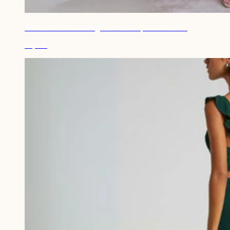
Robe invitée de mariage terracotta épaule dénudée
44,90€