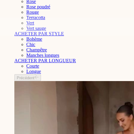
Rose
Rose poudré
Rouge
Terracotta
Vert
Vert sauge
ACHETER PAR STYLE
Bohème
Chic
Champêtre
Manches longues
ACHETER PAR LONGUEUR
Courte
Longue
Précédent