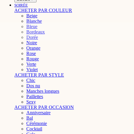
SOIRÉE
ACHETER PAR COULEUR
Beige
Blanche
Bleue
Bordeaux
Dorée
Noire
Orange
Rose
Rouge
Verte
Violet
ACHETER PAR STYLE
Chic
Dos nu
Manches longues
Paillettes
Sexy
ACHETER PAR OCCASION
Anniversaire
Bal
Cérémonie
Cocktail