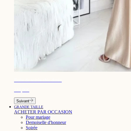
¡
Robe de soirée chic dorée
219,90€
Suivant
GRANDE TAILLE
ACHETER PAR OCCASION
Pour mariage
Demoiselle d'honneur
Soirée