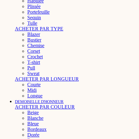
Habillée
Plissée
Portefeuille
Sequin
Tulle
ACHETER PAR TYPE
Blazer
Bustier
Chemise
Corset
Crochet
T-shirt
Pull
Sweat
ACHETER PAR LONGUEUR
Courte
Midi
Longue
DEMOISELLE D'HONNEUR
ACHETER PAR COULEUR
Beige
Blanche
Bleue
Bordeaux
Dorée