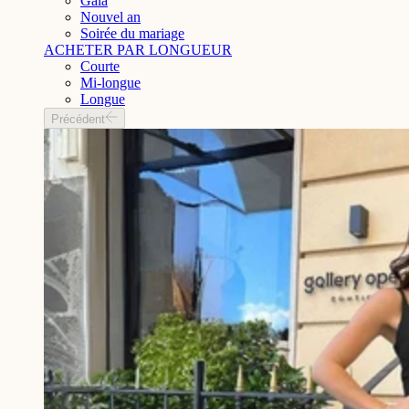
Gala
Nouvel an
Soirée du mariage
ACHETER PAR LONGUEUR
Courte
Mi-longue
Longue
Précédent