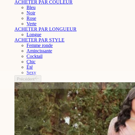
ACHETER PAR COULEUR
Bleu
Noir
Rose
Verte
ACHETER PAR LONGUEUR
Longue
ACHETER PAR STYLE
Femme ronde
Amincissante
Cocktail
Chic
Été
Sexy
Précédent