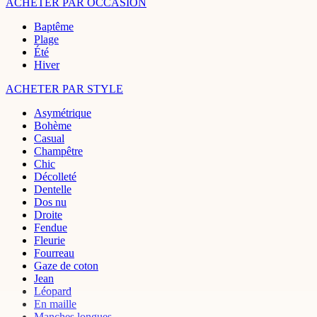
ACHETER PAR OCCASION
Baptême
Plage
Été
Hiver
ACHETER PAR STYLE
Asymétrique
Bohème
Casual
Champêtre
Chic
Décolleté
Dentelle
Dos nu
Droite
Fendue
Fleurie
Fourreau
Gaze de coton
Jean
Léopard
En maille
Manches longues