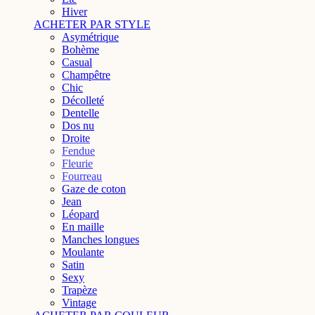
Hiver
ACHETER PAR STYLE
Asymétrique
Bohème
Casual
Champêtre
Chic
Décolleté
Dentelle
Dos nu
Droite
Fendue
Fleurie
Fourreau
Gaze de coton
Jean
Léopard
En maille
Manches longues
Moulante
Satin
Sexy
Trapèze
Vintage