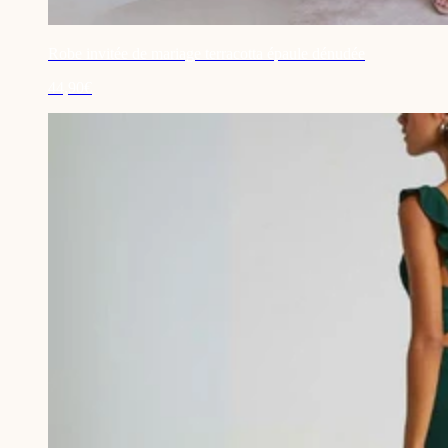
Robe invitée de mariage terracotta épaule dénudée
44,90€