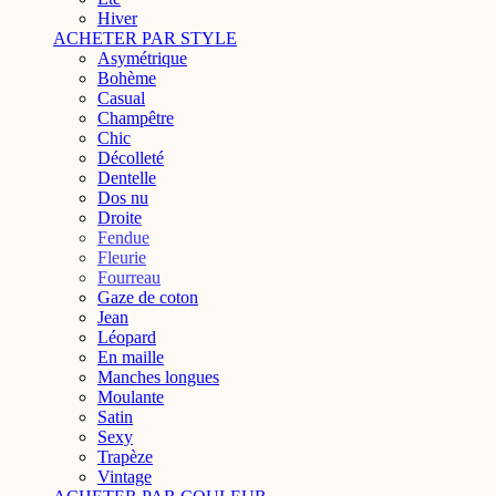
Hiver
ACHETER PAR STYLE
Asymétrique
Bohème
Casual
Champêtre
Chic
Décolleté
Dentelle
Dos nu
Droite
Fendue
Fleurie
Fourreau
Gaze de coton
Jean
Léopard
En maille
Manches longues
Moulante
Satin
Sexy
Trapèze
Vintage