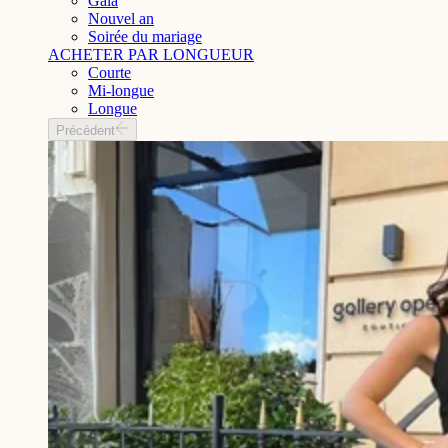
Gala
Nouvel an
Soirée du mariage
ACHETER PAR LONGUEUR
Courte
Mi-longue
Longue
Précédent