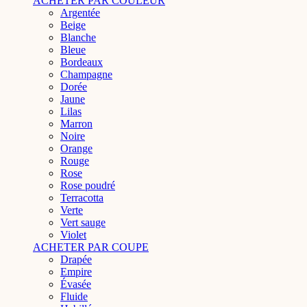
ACHETER PAR COULEUR
Argentée
Beige
Blanche
Bleue
Bordeaux
Champagne
Dorée
Jaune
Lilas
Marron
Noire
Orange
Rouge
Rose
Rose poudré
Terracotta
Verte
Vert sauge
Violet
ACHETER PAR COUPE
Drapée
Empire
Évasée
Fluide