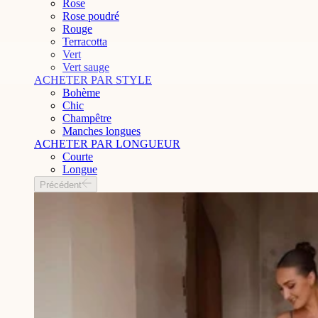
Rose
Rose poudré
Rouge
Terracotta
Vert
Vert sauge
ACHETER PAR STYLE
Bohème
Chic
Champêtre
Manches longues
ACHETER PAR LONGUEUR
Courte
Longue
Précédent