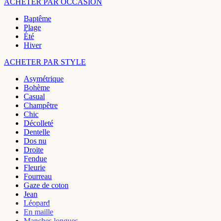
ACHETER PAR OCCASION
Baptême
Plage
Été
Hiver
ACHETER PAR STYLE
Asymétrique
Bohème
Casual
Champêtre
Chic
Décolleté
Dentelle
Dos nu
Droite
Fendue
Fleurie
Fourreau
Gaze de coton
Jean
Léopard
En maille
Manches longues