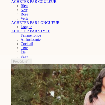
ACHETER PAR COULEUR
Bleu
Noir
Rose
Verte
ACHETER PAR LONGUEUR
Longue
ACHETER PAR STYLE
Femme ronde
Amincissante
Cocktail
Chic
Été
Sexy
Précédent