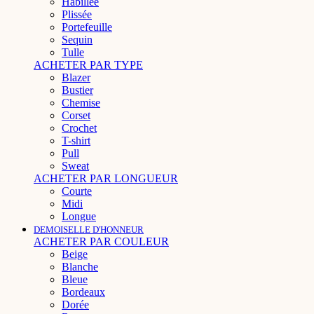
Habillée
Plissée
Portefeuille
Sequin
Tulle
ACHETER PAR TYPE
Blazer
Bustier
Chemise
Corset
Crochet
T-shirt
Pull
Sweat
ACHETER PAR LONGUEUR
Courte
Midi
Longue
DEMOISELLE D'HONNEUR
ACHETER PAR COULEUR
Beige
Blanche
Bleue
Bordeaux
Dorée