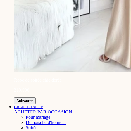
¡
Robe de soirée chic dorée
219,90€
Suivant
GRANDE TAILLE
ACHETER PAR OCCASION
Pour mariage
Demoiselle d'honneur
Soirée