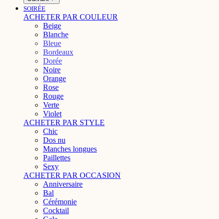
SOIRÉE
ACHETER PAR COULEUR
Beige
Blanche
Bleue
Bordeaux
Dorée
Noire
Orange
Rose
Rouge
Verte
Violet
ACHETER PAR STYLE
Chic
Dos nu
Manches longues
Paillettes
Sexy
ACHETER PAR OCCASION
Anniversaire
Bal
Cérémonie
Cocktail