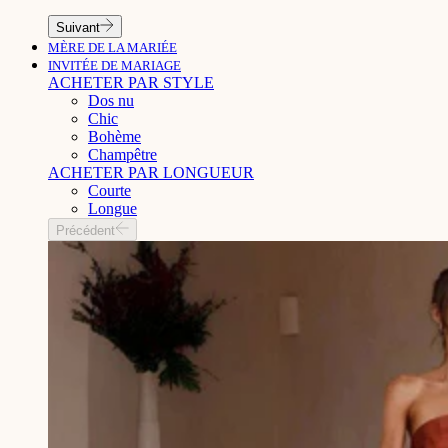
Suivant
MÈRE DE LA MARIÉE
INVITÉE DE MARIAGE
ACHETER PAR STYLE
Dos nu
Chic
Bohème
Champêtre
ACHETER PAR LONGUEUR
Courte
Longue
Précédent