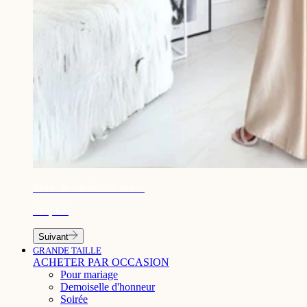
¡
Robe de soirée chic dorée
219,90€
Suivant
GRANDE TAILLE
ACHETER PAR OCCASION
Pour mariage
Demoiselle d'honneur
Soirée