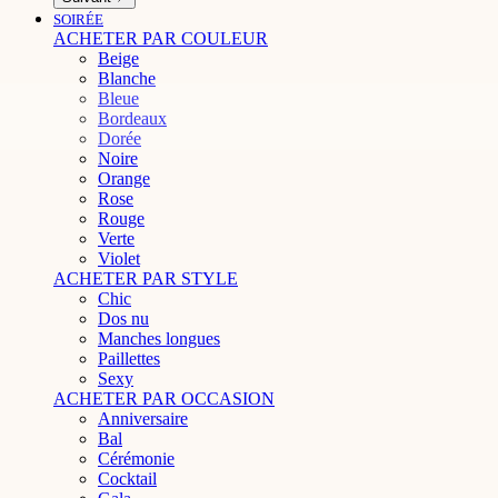
SOIRÉE
ACHETER PAR COULEUR
Beige
Blanche
Bleue
Bordeaux
Dorée
Noire
Orange
Rose
Rouge
Verte
Violet
ACHETER PAR STYLE
Chic
Dos nu
Manches longues
Paillettes
Sexy
ACHETER PAR OCCASION
Anniversaire
Bal
Cérémonie
Cocktail