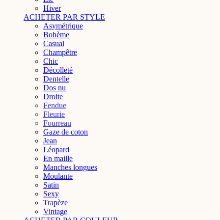
Hiver
ACHETER PAR STYLE
Asymétrique
Bohème
Casual
Champêtre
Chic
Décolleté
Dentelle
Dos nu
Droite
Fendue
Fleurie
Fourreau
Gaze de coton
Jean
Léopard
En maille
Manches longues
Moulante
Satin
Sexy
Trapèze
Vintage