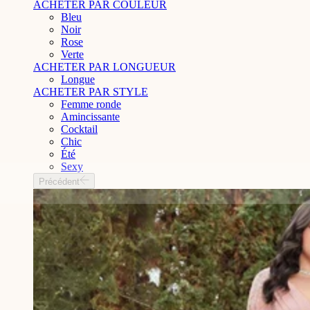
ACHETER PAR COULEUR
Bleu
Noir
Rose
Verte
ACHETER PAR LONGUEUR
Longue
ACHETER PAR STYLE
Femme ronde
Amincissante
Cocktail
Chic
Été
Sexy
Précédent