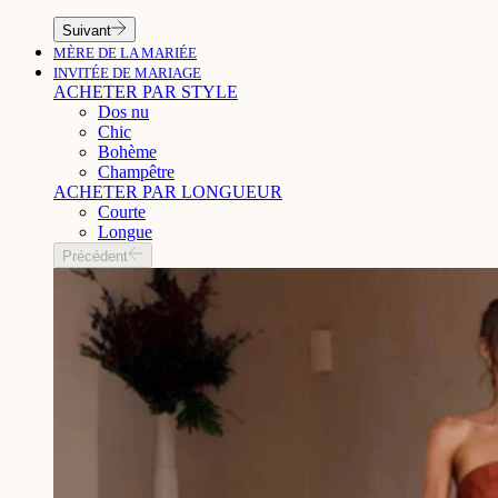
Suivant
MÈRE DE LA MARIÉE
INVITÉE DE MARIAGE
ACHETER PAR STYLE
Dos nu
Chic
Bohème
Champêtre
ACHETER PAR LONGUEUR
Courte
Longue
Précédent