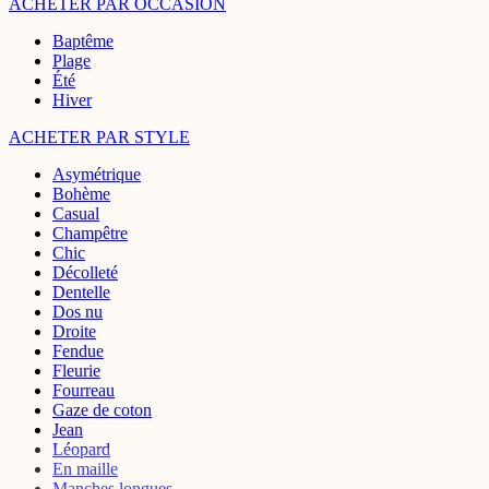
ACHETER PAR OCCASION
Baptême
Plage
Été
Hiver
ACHETER PAR STYLE
Asymétrique
Bohème
Casual
Champêtre
Chic
Décolleté
Dentelle
Dos nu
Droite
Fendue
Fleurie
Fourreau
Gaze de coton
Jean
Léopard
En maille
Manches longues