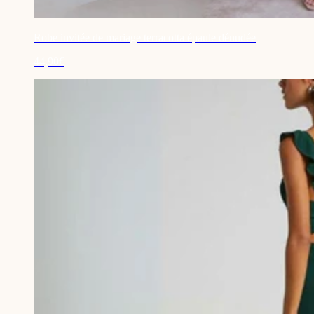
Robe invitée de mariage terracotta épaule dénudée
44,90€