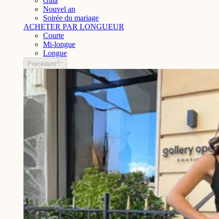
Gala
Nouvel an
Soirée du mariage
ACHETER PAR LONGUEUR
Courte
Mi-longue
Longue
Précédent