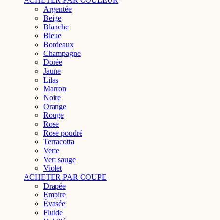
ACHETER PAR COULEUR
Argentée
Beige
Blanche
Bleue
Bordeaux
Champagne
Dorée
Jaune
Lilas
Marron
Noire
Orange
Rouge
Rose
Rose poudré
Terracotta
Verte
Vert sauge
Violet
ACHETER PAR COUPE
Drapée
Empire
Évasée
Fluide