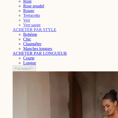
Rose
Rose poudré
Rouge
Terracotta
Vert
Vert sauge
ACHETER PAR STYLE
Bohème
Chic
Champêtre
Manches longues
ACHETER PAR LONGUEUR
Courte
Longue
Précédent