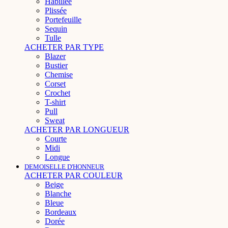
Habillée
Plissée
Portefeuille
Sequin
Tulle
ACHETER PAR TYPE
Blazer
Bustier
Chemise
Corset
Crochet
T-shirt
Pull
Sweat
ACHETER PAR LONGUEUR
Courte
Midi
Longue
DEMOISELLE D'HONNEUR
ACHETER PAR COULEUR
Beige
Blanche
Bleue
Bordeaux
Dorée