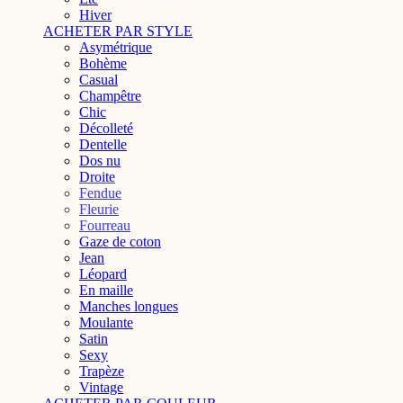
Hiver
ACHETER PAR STYLE
Asymétrique
Bohème
Casual
Champêtre
Chic
Décolleté
Dentelle
Dos nu
Droite
Fendue
Fleurie
Fourreau
Gaze de coton
Jean
Léopard
En maille
Manches longues
Moulante
Satin
Sexy
Trapèze
Vintage