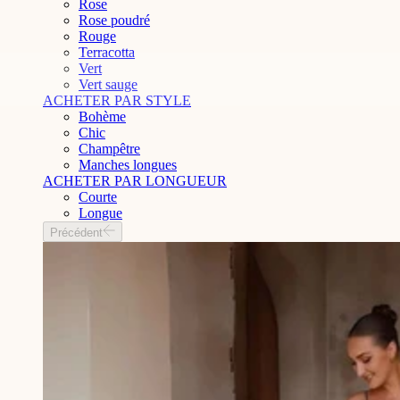
Rose
Rose poudré
Rouge
Terracotta
Vert
Vert sauge
ACHETER PAR STYLE
Bohème
Chic
Champêtre
Manches longues
ACHETER PAR LONGUEUR
Courte
Longue
Précédent