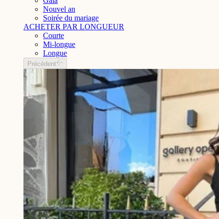
Gala
Nouvel an
Soirée du mariage
ACHETER PAR LONGUEUR
Courte
Mi-longue
Longue
Précédent