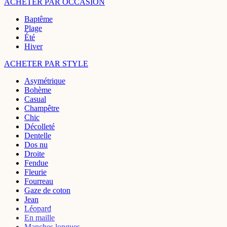
ACHETER PAR OCCASION
Baptême
Plage
Été
Hiver
ACHETER PAR STYLE
Asymétrique
Bohème
Casual
Champêtre
Chic
Décolleté
Dentelle
Dos nu
Droite
Fendue
Fleurie
Fourreau
Gaze de coton
Jean
Léopard
En maille
Manches longues