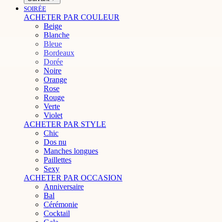
SOIRÉE
ACHETER PAR COULEUR
Beige
Blanche
Bleue
Bordeaux
Dorée
Noire
Orange
Rose
Rouge
Verte
Violet
ACHETER PAR STYLE
Chic
Dos nu
Manches longues
Paillettes
Sexy
ACHETER PAR OCCASION
Anniversaire
Bal
Cérémonie
Cocktail