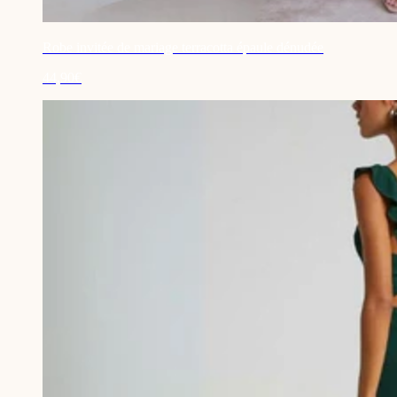
Robe invitée de mariage terracotta épaule dénudée
44,90€