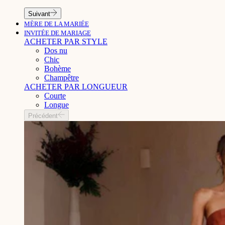
Suivant
MÈRE DE LA MARIÉE
INVITÉE DE MARIAGE
ACHETER PAR STYLE
Dos nu
Chic
Bohème
Champêtre
ACHETER PAR LONGUEUR
Courte
Longue
Précédent