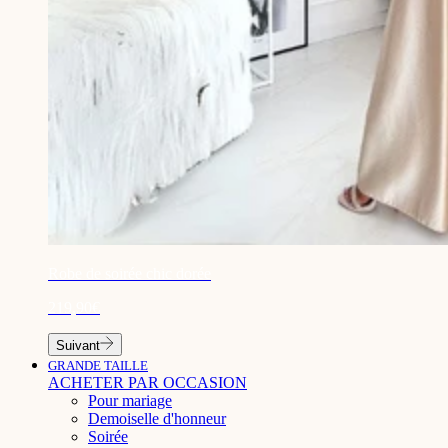
¡
Robe de soirée chic dorée
219,90€
Suivant
GRANDE TAILLE
ACHETER PAR OCCASION
Pour mariage
Demoiselle d'honneur
Soirée