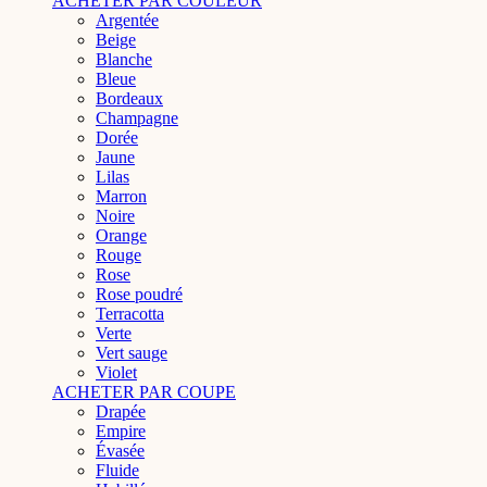
ACHETER PAR COULEUR
Argentée
Beige
Blanche
Bleue
Bordeaux
Champagne
Dorée
Jaune
Lilas
Marron
Noire
Orange
Rouge
Rose
Rose poudré
Terracotta
Verte
Vert sauge
Violet
ACHETER PAR COUPE
Drapée
Empire
Évasée
Fluide