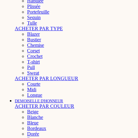
Habillée
Plissée
Portefeuille
Sequin
Tulle
ACHETER PAR TYPE
Blazer
Bustier
Chemise
Corset
Crochet
T-shirt
Pull
Sweat
ACHETER PAR LONGUEUR
Courte
Midi
Longue
DEMOISELLE D'HONNEUR
ACHETER PAR COULEUR
Beige
Blanche
Bleue
Bordeaux
Dorée