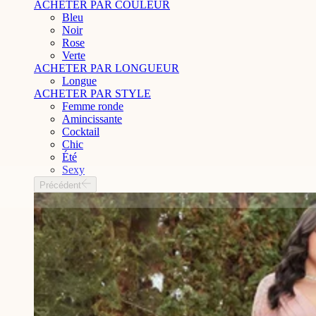
ACHETER PAR COULEUR
Bleu
Noir
Rose
Verte
ACHETER PAR LONGUEUR
Longue
ACHETER PAR STYLE
Femme ronde
Amincissante
Cocktail
Chic
Été
Sexy
Précédent