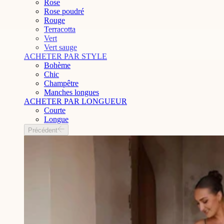
Rose
Rose poudré
Rouge
Terracotta
Vert
Vert sauge
ACHETER PAR STYLE
Bohème
Chic
Champêtre
Manches longues
ACHETER PAR LONGUEUR
Courte
Longue
Précédent