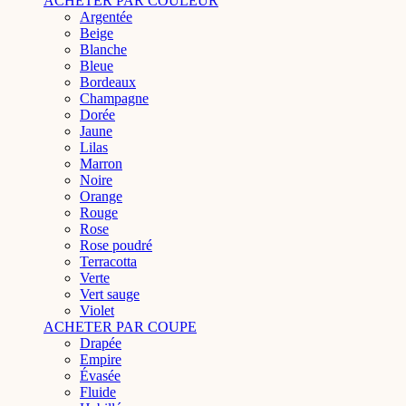
ACHETER PAR COULEUR
Argentée
Beige
Blanche
Bleue
Bordeaux
Champagne
Dorée
Jaune
Lilas
Marron
Noire
Orange
Rouge
Rose
Rose poudré
Terracotta
Verte
Vert sauge
Violet
ACHETER PAR COUPE
Drapée
Empire
Évasée
Fluide