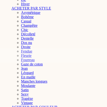
Hiver
ACHETER PAR STYLE
Asymétrique
Bohème
Casual
Champêtre
Chic
Décolleté
Dentelle
Dos nu
Droite
Fendue
Fleurie
Fourreau
Gaze de coton
Jean
Léopard
En maille
Manches longues
Moulante
Satin
Sexy
Trapèze
Vintage