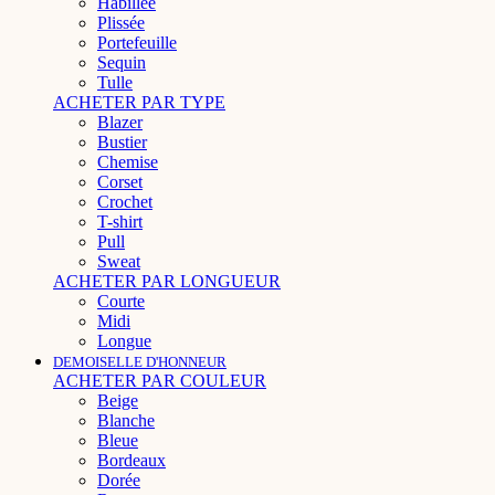
Habillée
Plissée
Portefeuille
Sequin
Tulle
ACHETER PAR TYPE
Blazer
Bustier
Chemise
Corset
Crochet
T-shirt
Pull
Sweat
ACHETER PAR LONGUEUR
Courte
Midi
Longue
DEMOISELLE D'HONNEUR
ACHETER PAR COULEUR
Beige
Blanche
Bleue
Bordeaux
Dorée