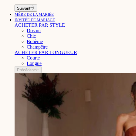
Suivant
MÈRE DE LA MARIÉE
INVITÉE DE MARIAGE
ACHETER PAR STYLE
Dos nu
Chic
Bohème
Champêtre
ACHETER PAR LONGUEUR
Courte
Longue
Précédent