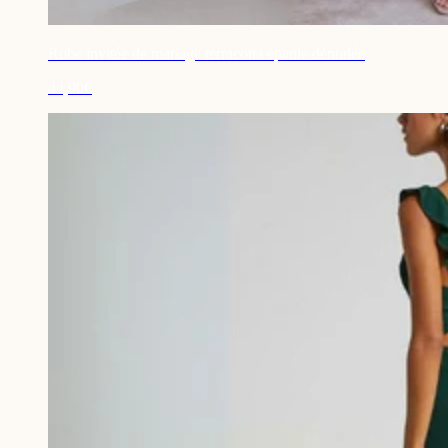
Robe invitée de mariage terracotta épaule dénudée
44,90€