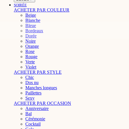
SOIRÉE
ACHETER PAR COULEUR
Beige
Blanche
Bleue
Bordeaux
Dorée
Noire
Orange
Rose
Rouge
Verte
Violet
ACHETER PAR STYLE
Chic
Dos nu
Manches longues
Paillettes
Sexy
ACHETER PAR OCCASION
Anniversaire
Bal
Cérémonie
Cocktail