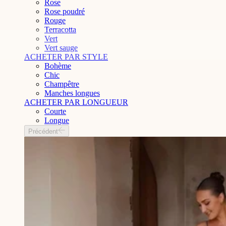
Rose
Rose poudré
Rouge
Terracotta
Vert
Vert sauge
ACHETER PAR STYLE
Bohème
Chic
Champêtre
Manches longues
ACHETER PAR LONGUEUR
Courte
Longue
Précédent