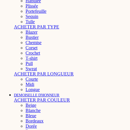
Habillée
Plissée
Portefeuille
Sequin
Tulle
ACHETER PAR TYPE
Blazer
Bustier
Chemise
Corset
Crochet
T-shirt
Pull
Sweat
ACHETER PAR LONGUEUR
Courte
Midi
Longue
DEMOISELLE D'HONNEUR
ACHETER PAR COULEUR
Beige
Blanche
Bleue
Bordeaux
Dorée