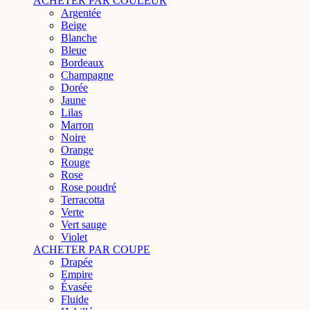
ACHETER PAR COULEUR
Argentée
Beige
Blanche
Bleue
Bordeaux
Champagne
Dorée
Jaune
Lilas
Marron
Noire
Orange
Rouge
Rose
Rose poudré
Terracotta
Verte
Vert sauge
Violet
ACHETER PAR COUPE
Drapée
Empire
Évasée
Fluide