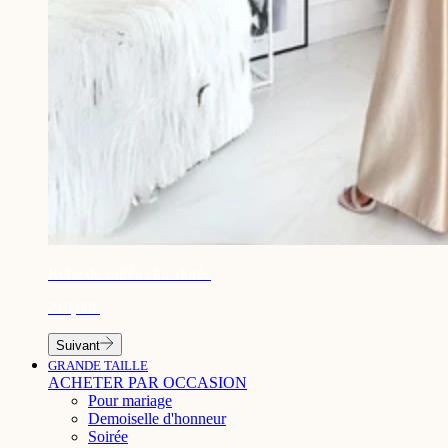
¡
Robe de soirée chic dorée
219,90€
Suivant
GRANDE TAILLE
ACHETER PAR OCCASION
Pour mariage
Demoiselle d'honneur
Soirée