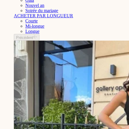
Gala
Nouvel an
Soirée du mariage
ACHETER PAR LONGUEUR
Courte
Mi-longue
Longue
Précédent