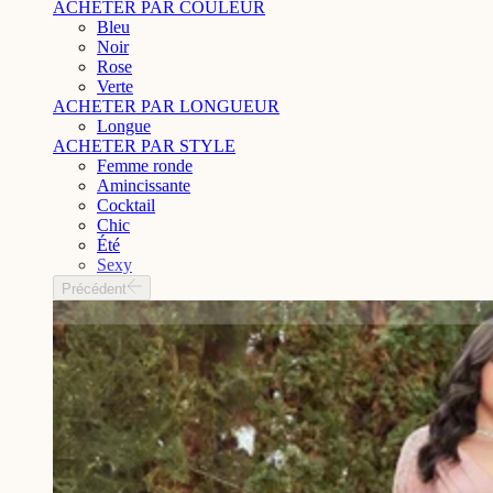
ACHETER PAR COULEUR
Bleu
Noir
Rose
Verte
ACHETER PAR LONGUEUR
Longue
ACHETER PAR STYLE
Femme ronde
Amincissante
Cocktail
Chic
Été
Sexy
Précédent