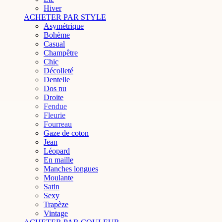
Hiver
ACHETER PAR STYLE
Asymétrique
Bohème
Casual
Champêtre
Chic
Décolleté
Dentelle
Dos nu
Droite
Fendue
Fleurie
Fourreau
Gaze de coton
Jean
Léopard
En maille
Manches longues
Moulante
Satin
Sexy
Trapèze
Vintage