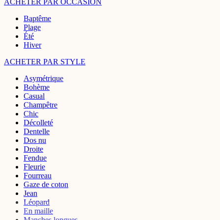
ACHETER PAR OCCASION
Baptême
Plage
Été
Hiver
ACHETER PAR STYLE
Asymétrique
Bohème
Casual
Champêtre
Chic
Décolleté
Dentelle
Dos nu
Droite
Fendue
Fleurie
Fourreau
Gaze de coton
Jean
Léopard
En maille
Manches longues