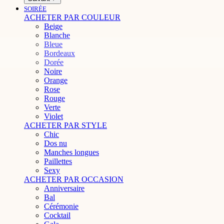
SOIRÉE
ACHETER PAR COULEUR
Beige
Blanche
Bleue
Bordeaux
Dorée
Noire
Orange
Rose
Rouge
Verte
Violet
ACHETER PAR STYLE
Chic
Dos nu
Manches longues
Paillettes
Sexy
ACHETER PAR OCCASION
Anniversaire
Bal
Cérémonie
Cocktail