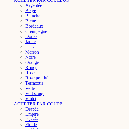
ACHETER PAR COULEUR
Argentée
Beige
Blanche
Bleue
Bordeaux
Champagne
Dorée
Jaune
Lilas
Marron
Noire
Orange
Rouge
Rose
Rose poudré
Terracotta
Verte
Vert sauge
Violet
ACHETER PAR COUPE
Drapée
Empire
Évasée
Fluide