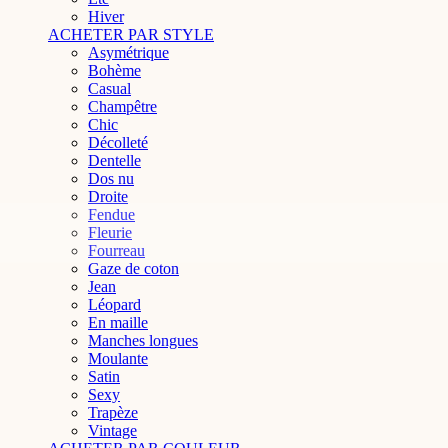
Hiver
ACHETER PAR STYLE
Asymétrique
Bohème
Casual
Champêtre
Chic
Décolleté
Dentelle
Dos nu
Droite
Fendue
Fleurie
Fourreau
Gaze de coton
Jean
Léopard
En maille
Manches longues
Moulante
Satin
Sexy
Trapèze
Vintage