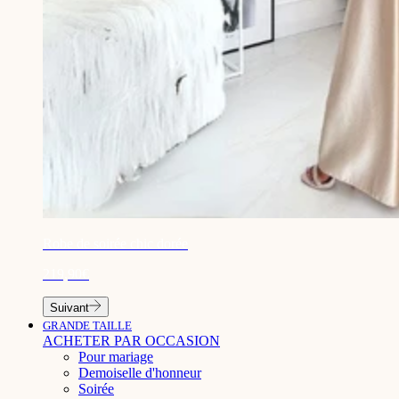
¡
Robe de soirée chic dorée
219,90€
Suivant
GRANDE TAILLE
ACHETER PAR OCCASION
Pour mariage
Demoiselle d'honneur
Soirée