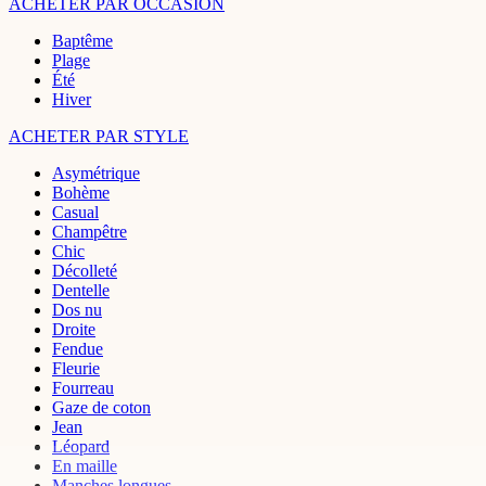
ACHETER PAR OCCASION
Baptême
Plage
Été
Hiver
ACHETER PAR STYLE
Asymétrique
Bohème
Casual
Champêtre
Chic
Décolleté
Dentelle
Dos nu
Droite
Fendue
Fleurie
Fourreau
Gaze de coton
Jean
Léopard
En maille
Manches longues