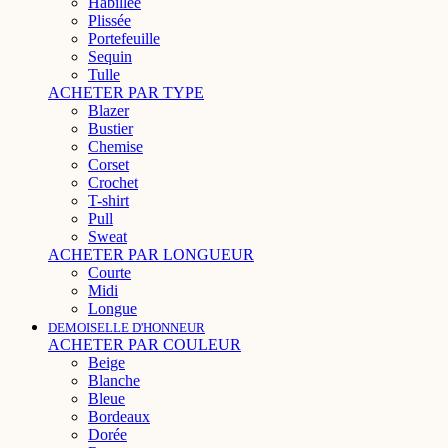
Habillée
Plissée
Portefeuille
Sequin
Tulle
ACHETER PAR TYPE
Blazer
Bustier
Chemise
Corset
Crochet
T-shirt
Pull
Sweat
ACHETER PAR LONGUEUR
Courte
Midi
Longue
DEMOISELLE D'HONNEUR
ACHETER PAR COULEUR
Beige
Blanche
Bleue
Bordeaux
Dorée