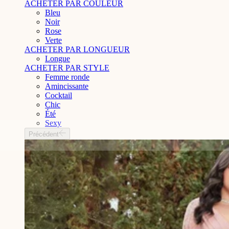
ACHETER PAR COULEUR
Bleu
Noir
Rose
Verte
ACHETER PAR LONGUEUR
Longue
ACHETER PAR STYLE
Femme ronde
Amincissante
Cocktail
Chic
Été
Sexy
Précédent