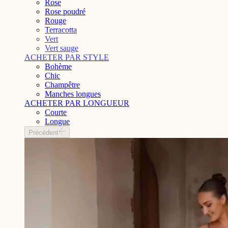
Rose
Rose poudré
Rouge
Terracotta
Vert
Vert sauge
ACHETER PAR STYLE
Bohème
Chic
Champêtre
Manches longues
ACHETER PAR LONGUEUR
Courte
Longue
Précédent