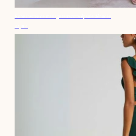
Robe invitée de mariage terracotta épaule dénudée
44,90€