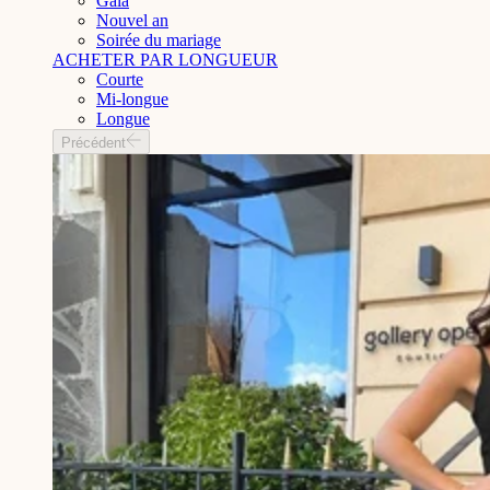
Gala
Nouvel an
Soirée du mariage
ACHETER PAR LONGUEUR
Courte
Mi-longue
Longue
Précédent