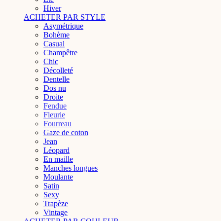
Hiver
ACHETER PAR STYLE
Asymétrique
Bohème
Casual
Champêtre
Chic
Décolleté
Dentelle
Dos nu
Droite
Fendue
Fleurie
Fourreau
Gaze de coton
Jean
Léopard
En maille
Manches longues
Moulante
Satin
Sexy
Trapèze
Vintage