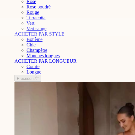
Rose
Rose poudré
Rouge
Terracotta
Vert
Vert sauge
ACHETER PAR STYLE
Bohème
Chic
Champêtre
Manches longues
ACHETER PAR LONGUEUR
Courte
Longue
Précédent