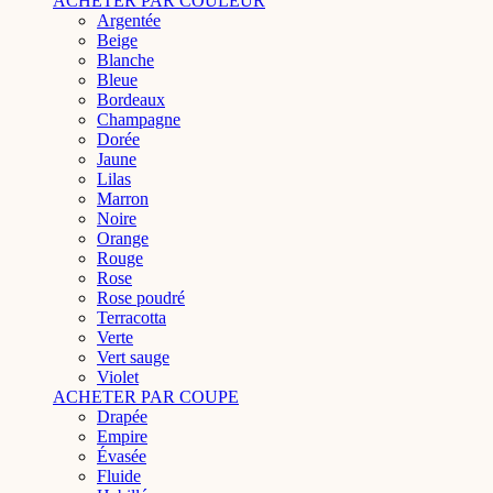
ACHETER PAR COULEUR
Argentée
Beige
Blanche
Bleue
Bordeaux
Champagne
Dorée
Jaune
Lilas
Marron
Noire
Orange
Rouge
Rose
Rose poudré
Terracotta
Verte
Vert sauge
Violet
ACHETER PAR COUPE
Drapée
Empire
Évasée
Fluide