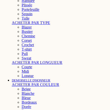
Habillée
Plissée
Portefeuille
Sequin
Tulle
ACHETER PAR TYPE
Blazer
Bustier
Chemise
Corset
Crochet
T-shirt
Pull
Sweat
ACHETER PAR LONGUEUR
Courte
Midi
Longue
DEMOISELLE D'HONNEUR
ACHETER PAR COULEUR
Beige
Blanche
Bleue
Bordeaux
Dorée