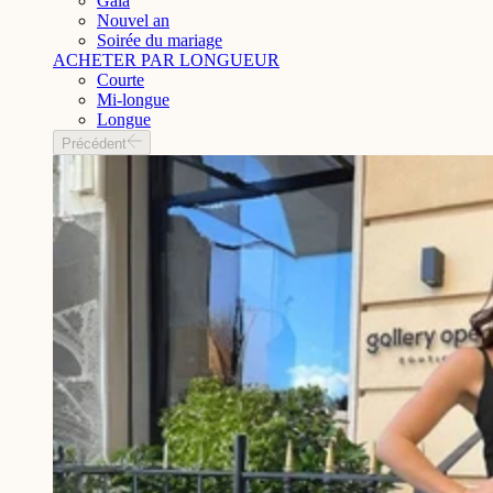
Gala
Nouvel an
Soirée du mariage
ACHETER PAR LONGUEUR
Courte
Mi-longue
Longue
Précédent