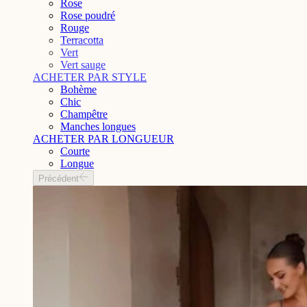
Rose
Rose poudré
Rouge
Terracotta
Vert
Vert sauge
ACHETER PAR STYLE
Bohème
Chic
Champêtre
Manches longues
ACHETER PAR LONGUEUR
Courte
Longue
Précédent