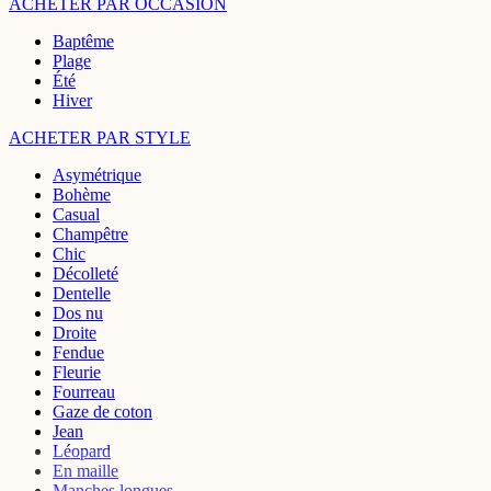
ACHETER PAR OCCASION
Baptême
Plage
Été
Hiver
ACHETER PAR STYLE
Asymétrique
Bohème
Casual
Champêtre
Chic
Décolleté
Dentelle
Dos nu
Droite
Fendue
Fleurie
Fourreau
Gaze de coton
Jean
Léopard
En maille
Manches longues