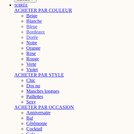
SOIRÉE
ACHETER PAR COULEUR
Beige
Blanche
Bleue
Bordeaux
Dorée
Noire
Orange
Rose
Rouge
Verte
Violet
ACHETER PAR STYLE
Chic
Dos nu
Manches longues
Paillettes
Sexy
ACHETER PAR OCCASION
Anniversaire
Bal
Cérémonie
Cocktail