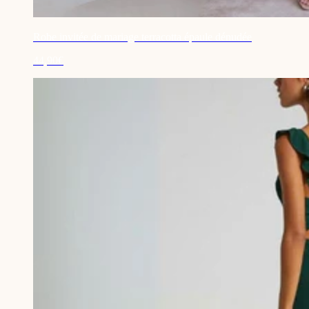
Robe invitée de mariage terracotta épaule dénudée
44,90€