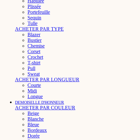
Habillée
Plissée
Portefeuille
Sequin
Tulle
ACHETER PAR TYPE
Blazer
Bustier
Chemise
Corset
Crochet
T-shirt
Pull
Sweat
ACHETER PAR LONGUEUR
Courte
Midi
Longue
DEMOISELLE D'HONNEUR
ACHETER PAR COULEUR
Beige
Blanche
Bleue
Bordeaux
Dorée