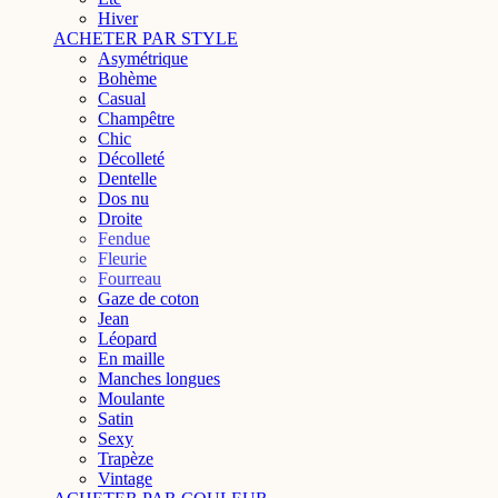
Hiver
ACHETER PAR STYLE
Asymétrique
Bohème
Casual
Champêtre
Chic
Décolleté
Dentelle
Dos nu
Droite
Fendue
Fleurie
Fourreau
Gaze de coton
Jean
Léopard
En maille
Manches longues
Moulante
Satin
Sexy
Trapèze
Vintage