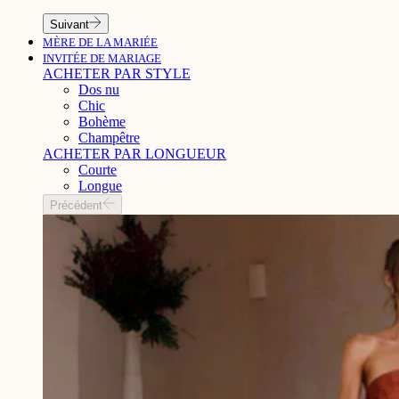
Suivant
MÈRE DE LA MARIÉE
INVITÉE DE MARIAGE
ACHETER PAR STYLE
Dos nu
Chic
Bohème
Champêtre
ACHETER PAR LONGUEUR
Courte
Longue
Précédent