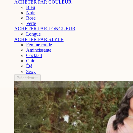
ACHETER PAR COULEUR
Bleu
Noir
Rose
Verte
ACHETER PAR LONGUEUR
Longue
ACHETER PAR STYLE
Femme ronde
Amincissante
Cocktail
Chic
Été
Sexy
Précédent