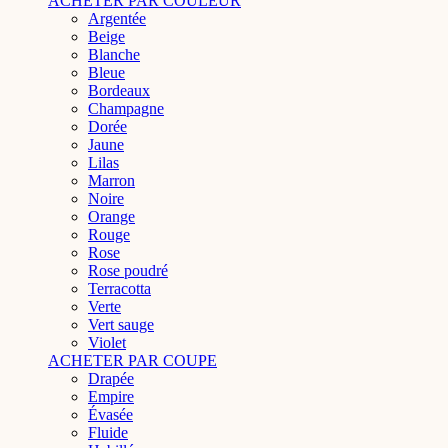
ACHETER PAR COULEUR
Argentée
Beige
Blanche
Bleue
Bordeaux
Champagne
Dorée
Jaune
Lilas
Marron
Noire
Orange
Rouge
Rose
Rose poudré
Terracotta
Verte
Vert sauge
Violet
ACHETER PAR COUPE
Drapée
Empire
Évasée
Fluide