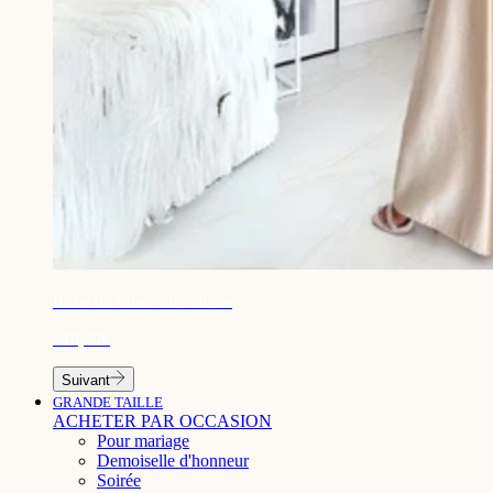
¡
Robe de soirée chic dorée
219,90€
Suivant
GRANDE TAILLE
ACHETER PAR OCCASION
Pour mariage
Demoiselle d'honneur
Soirée