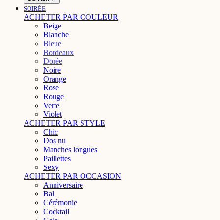
SOIRÉE
ACHETER PAR COULEUR
Beige
Blanche
Bleue
Bordeaux
Dorée
Noire
Orange
Rose
Rouge
Verte
Violet
ACHETER PAR STYLE
Chic
Dos nu
Manches longues
Paillettes
Sexy
ACHETER PAR OCCASION
Anniversaire
Bal
Cérémonie
Cocktail