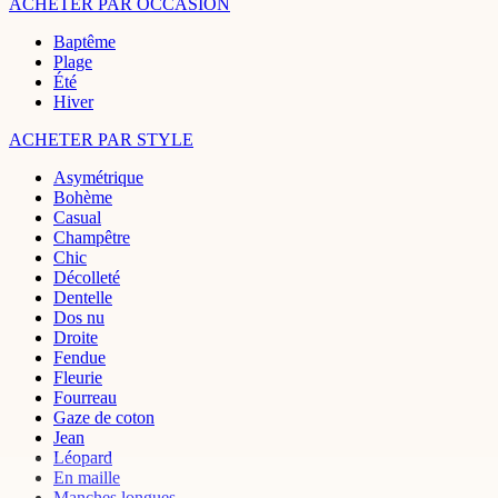
ACHETER PAR OCCASION
Baptême
Plage
Été
Hiver
ACHETER PAR STYLE
Asymétrique
Bohème
Casual
Champêtre
Chic
Décolleté
Dentelle
Dos nu
Droite
Fendue
Fleurie
Fourreau
Gaze de coton
Jean
Léopard
En maille
Manches longues