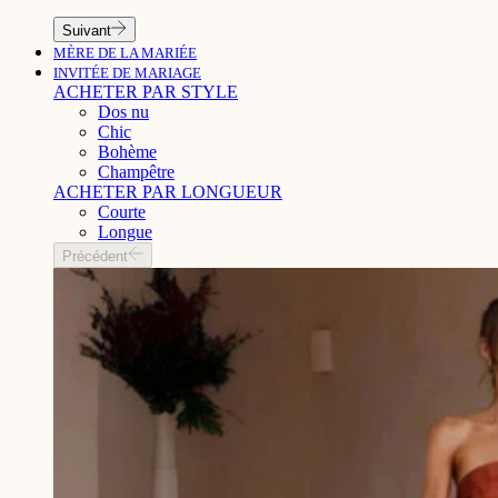
Suivant
MÈRE DE LA MARIÉE
INVITÉE DE MARIAGE
ACHETER PAR STYLE
Dos nu
Chic
Bohème
Champêtre
ACHETER PAR LONGUEUR
Courte
Longue
Précédent