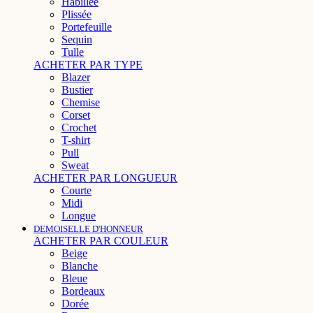
Habillée
Plissée
Portefeuille
Sequin
Tulle
ACHETER PAR TYPE
Blazer
Bustier
Chemise
Corset
Crochet
T-shirt
Pull
Sweat
ACHETER PAR LONGUEUR
Courte
Midi
Longue
DEMOISELLE D'HONNEUR
ACHETER PAR COULEUR
Beige
Blanche
Bleue
Bordeaux
Dorée