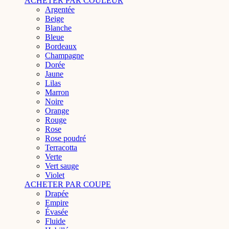
ACHETER PAR COULEUR
Argentée
Beige
Blanche
Bleue
Bordeaux
Champagne
Dorée
Jaune
Lilas
Marron
Noire
Orange
Rouge
Rose
Rose poudré
Terracotta
Verte
Vert sauge
Violet
ACHETER PAR COUPE
Drapée
Empire
Évasée
Fluide