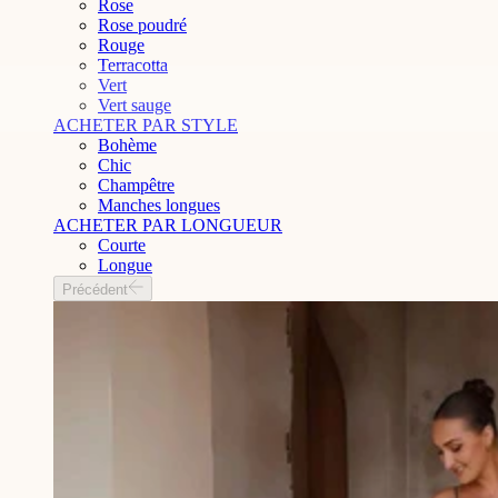
Rose
Rose poudré
Rouge
Terracotta
Vert
Vert sauge
ACHETER PAR STYLE
Bohème
Chic
Champêtre
Manches longues
ACHETER PAR LONGUEUR
Courte
Longue
Précédent