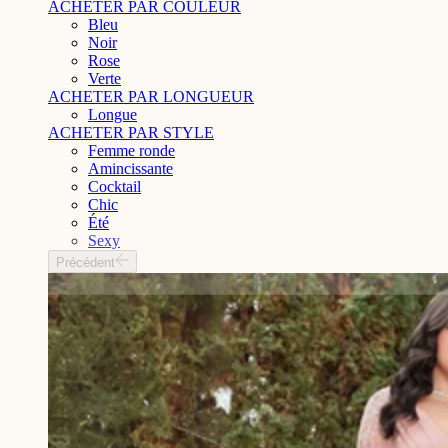
ACHETER PAR COULEUR
Bleu
Noir
Rose
Verte
ACHETER PAR LONGUEUR
Longue
ACHETER PAR STYLE
Femme ronde
Amincissante
Cocktail
Chic
Été
Sexy
Précédent