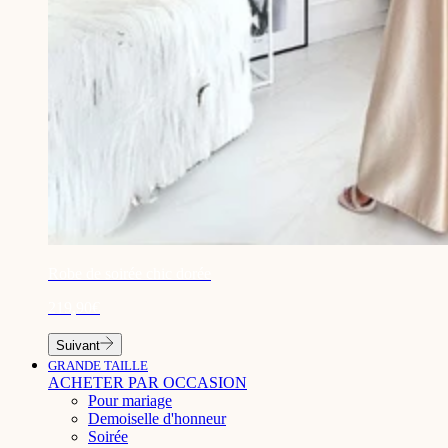
¡
Robe de soirée chic dorée
219,90€
Suivant
GRANDE TAILLE
ACHETER PAR OCCASION
Pour mariage
Demoiselle d'honneur
Soirée