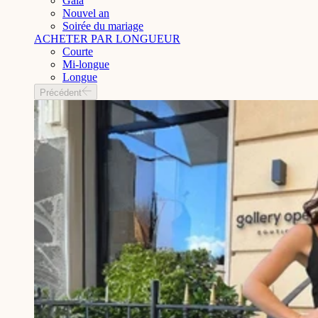
Gala
Nouvel an
Soirée du mariage
ACHETER PAR LONGUEUR
Courte
Mi-longue
Longue
Précédent