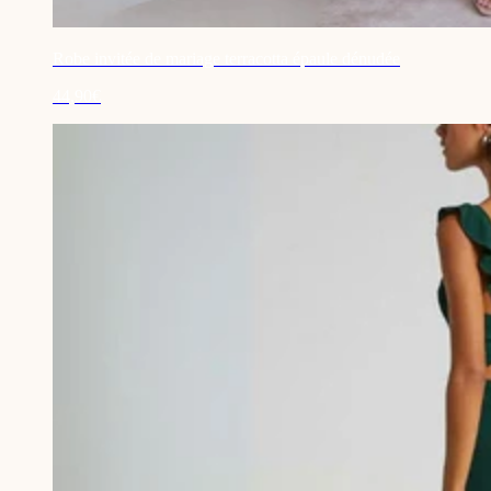
Robe invitée de mariage terracotta épaule dénudée
44,90€