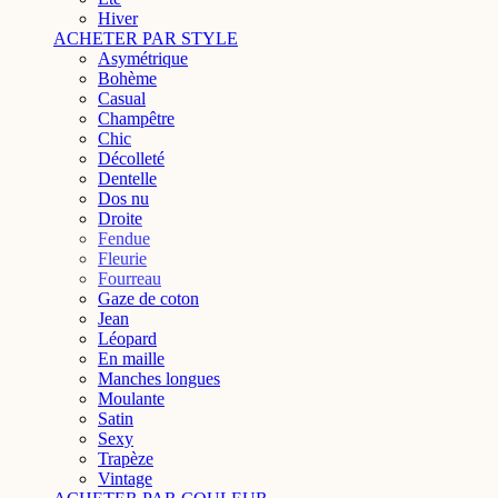
Hiver
ACHETER PAR STYLE
Asymétrique
Bohème
Casual
Champêtre
Chic
Décolleté
Dentelle
Dos nu
Droite
Fendue
Fleurie
Fourreau
Gaze de coton
Jean
Léopard
En maille
Manches longues
Moulante
Satin
Sexy
Trapèze
Vintage