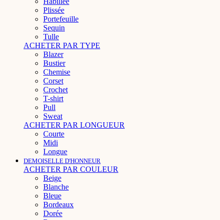
Habillée
Plissée
Portefeuille
Sequin
Tulle
ACHETER PAR TYPE
Blazer
Bustier
Chemise
Corset
Crochet
T-shirt
Pull
Sweat
ACHETER PAR LONGUEUR
Courte
Midi
Longue
DEMOISELLE D'HONNEUR
ACHETER PAR COULEUR
Beige
Blanche
Bleue
Bordeaux
Dorée