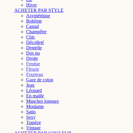
Hiver
ACHETER PAR STYLE
Asymétrique
Bohème
Casual
Champêtre
Chic
Décolleté
Dentelle
Dos nu
Droite
Fendue
Fleurie
Fourreau
Gaze de coton
Jean
Léopard
En maille
Manches longues
Moulante
Satin
Sexy
Trapèze
Vintage