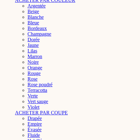
ACHETER PAR COULEUR
Argentée
Beige
Blanche
Bleue
Bordeaux
Champagne
Dorée
Jaune
Lilas
Marron
Noire
Orange
Rouge
Rose
Rose poudré
Terracotta
Verte
Vert sauge
Violet
ACHETER PAR COUPE
Drapée
Empire
Évasée
Fluide