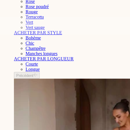
Rose
Rose poudré
Rouge
Terracotta
Vert
Vert sauge
ACHETER PAR STYLE
Bohème
Chic
Champêtre
Manches longues
ACHETER PAR LONGUEUR
Courte
Longue
Précédent